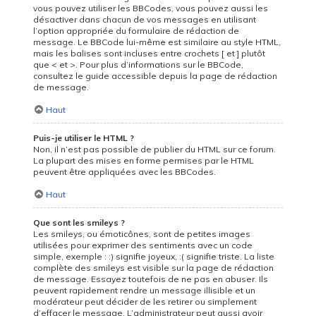
vous pouvez utiliser les BBCodes, vous pouvez aussi les
désactiver dans chacun de vos messages en utilisant
l’option appropriée du formulaire de rédaction de
message. Le BBCode lui-même est similaire au style HTML,
mais les balises sont incluses entre crochets [ et ] plutôt
que < et >. Pour plus d’informations sur le BBCode,
consultez le guide accessible depuis la page de rédaction
de message.
Haut
Puis-je utiliser le HTML ?
Non, il n’est pas possible de publier du HTML sur ce forum.
La plupart des mises en forme permises par le HTML
peuvent être appliquées avec les BBCodes.
Haut
Que sont les smileys ?
Les smileys, ou émoticônes, sont de petites images
utilisées pour exprimer des sentiments avec un code
simple, exemple : :) signifie joyeux, :( signifie triste. La liste
complète des smileys est visible sur la page de rédaction
de message. Essayez toutefois de ne pas en abuser. Ils
peuvent rapidement rendre un message illisible et un
modérateur peut décider de les retirer ou simplement
d’effacer le message. L’administrateur peut aussi avoir