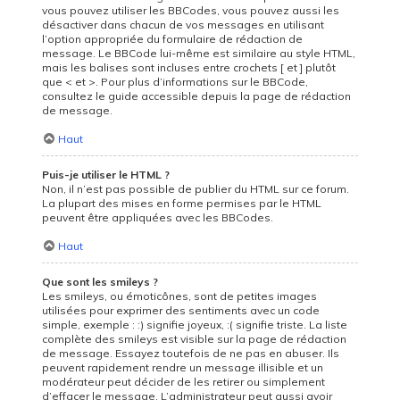
vous pouvez utiliser les BBCodes, vous pouvez aussi les
désactiver dans chacun de vos messages en utilisant
l’option appropriée du formulaire de rédaction de
message. Le BBCode lui-même est similaire au style HTML,
mais les balises sont incluses entre crochets [ et ] plutôt
que < et >. Pour plus d’informations sur le BBCode,
consultez le guide accessible depuis la page de rédaction
de message.
Haut
Puis-je utiliser le HTML ?
Non, il n’est pas possible de publier du HTML sur ce forum.
La plupart des mises en forme permises par le HTML
peuvent être appliquées avec les BBCodes.
Haut
Que sont les smileys ?
Les smileys, ou émoticônes, sont de petites images
utilisées pour exprimer des sentiments avec un code
simple, exemple : :) signifie joyeux, :( signifie triste. La liste
complète des smileys est visible sur la page de rédaction
de message. Essayez toutefois de ne pas en abuser. Ils
peuvent rapidement rendre un message illisible et un
modérateur peut décider de les retirer ou simplement
d’effacer le message. L’administrateur peut aussi avoir