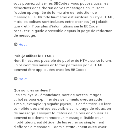
vous pouvez utiliser les BBCodes, vous pouvez aussi les
désactiver dans chacun de vos messages en utilisant
l’option appropriée du formulaire de rédaction de
message. Le BBCode lui-même est similaire au style HTML,
mais les balises sont incluses entre crochets [ et ] plutôt
que < et >. Pour plus d’informations sur le BBCode,
consultez le guide accessible depuis la page de rédaction
de message.
Haut
Puis-je utiliser le HTML ?
Non, il n’est pas possible de publier du HTML sur ce forum.
La plupart des mises en forme permises par le HTML
peuvent être appliquées avec les BBCodes.
Haut
Que sont les smileys ?
Les smileys, ou émoticônes, sont de petites images
utilisées pour exprimer des sentiments avec un code
simple, exemple : :) signifie joyeux, :( signifie triste. La liste
complète des smileys est visible sur la page de rédaction
de message. Essayez toutefois de ne pas en abuser. Ils
peuvent rapidement rendre un message illisible et un
modérateur peut décider de les retirer ou simplement
d’effacer le message. L’administrateur peut aussi avoir