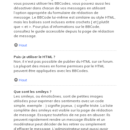
vous pouvez utiliser les BBCodes, vous pouvez aussi les
désactiver dans chacun de vos messages en utilisant
l’option appropriée du formulaire de rédaction de
message. Le BBCode lui-même est similaire au style HTML,
mais les balises sont incluses entre crochets [ et ] plutôt
que < et >. Pour plus d’informations sur le BBCode,
consultez le guide accessible depuis la page de rédaction
de message.
Haut
Puis-je utiliser le HTML ?
Non, il n’est pas possible de publier du HTML sur ce forum.
La plupart des mises en forme permises par le HTML
peuvent être appliquées avec les BBCodes.
Haut
Que sont les smileys ?
Les smileys, ou émoticônes, sont de petites images
utilisées pour exprimer des sentiments avec un code
simple, exemple : :) signifie joyeux, :( signifie triste. La liste
complète des smileys est visible sur la page de rédaction
de message. Essayez toutefois de ne pas en abuser. Ils
peuvent rapidement rendre un message illisible et un
modérateur peut décider de les retirer ou simplement
d’effacer le message. L’administrateur peut aussi avoir