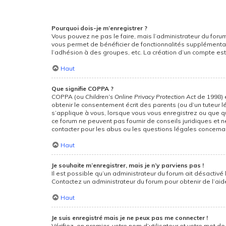
Pourquoi dois-je m’enregistrer ?
Vous pouvez ne pas le faire, mais l’administrateur du forum
vous permet de bénéficier de fonctionnalités supplémentai
l’adhésion à des groupes, etc. La création d’un compte est
Haut
Que signifie COPPA ?
COPPA (ou
Children’s Online Privacy Protection Act
de 1998) e
obtenir le consentement écrit des parents (ou d’un tuteur l
s’applique à vous, lorsque vous vous enregistrez ou que que
ce forum ne peuvent pas fournir de conseils juridiques et 
contacter pour les abus ou les questions légales concernan
Haut
Je souhaite m’enregistrer, mais je n’y parviens pas !
Il est possible qu’un administrateur du forum ait désactivé 
Contactez un administrateur du forum pour obtenir de l’aid
Haut
Je suis enregistré mais je ne peux pas me connecter !
Vérifiez, en premier, votre nom d’utilisateur et votre mot de p