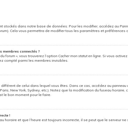
nt stockés dans notre base de données. Pour les modifier, accédez au
Panne
forum). Cela vous permettra de modifier tous les paramètres et préférences 
es membres connectés ?
 du forum », vous trouverez l’option
Cacher mon statut en ligne
. Si vous active
ez compté parmi les membres invisibles.
ire différent de celui dans lequel vous êtes. Dans ce cas, accédez au
panneau de
Paris, New York, Sydney, etc.). Notez que la modification du fuseau horaire
st le bon moment pour le faire.
recte !
u horaire et que l’heure est toujours incorrecte, il se peut que le serveur ne