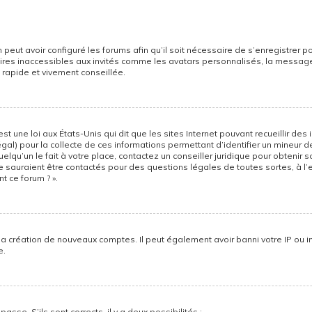
 peut avoir configuré les forums afin qu’il soit nécessaire de s’enregistrer 
res inaccessibles aux invités comme les avatars personnalisés, la messager
 rapide et vivement conseillée.
st une loi aux États-Unis qui dit que les sites Internet pouvant recueillir d
égal) pour la collecte de ces informations permettant d’identifier un mineur 
lqu’un le fait à votre place, contactez un conseiller juridique pour obtenir 
ne sauraient être contactés pour des questions légales de toutes sortes, à l
t ce forum ? ».
la création de nouveaux comptes. Il peut également avoir banni votre IP ou int
e.
asse. S’ils sont corrects, il y a deux possibilités :