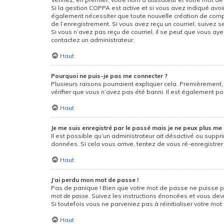
Si la gestion COPPA est active et si vous avez indiqué avoi
également nécessiter que toute nouvelle création de compt
de l’enregistrement. Si vous avez reçu un courriel, suivez se
Si vous n’avez pas reçu de courriel, il se peut que vous ayez
contactez un administrateur.
Haut
Pourquoi ne puis-je pas me connecter ?
Plusieurs raisons pourraient expliquer cela. Premièrement, 
vérifier que vous n’avez pas été banni. Il est également poss
Haut
Je me suis enregistré par le passé mais je ne peux plus me 
Il est possible qu’un administrateur ait désactivé ou suppr
données. Si cela vous arrive, tentez de vous ré-enregistrer 
Haut
J’ai perdu mon mot de passe !
Pas de panique ! Bien que votre mot de passe ne puisse pas 
mot de passe
. Suivez les instructions énoncées et vous de
Si toutefois vous ne parveniez pas à réinitialiser votre mo
Haut