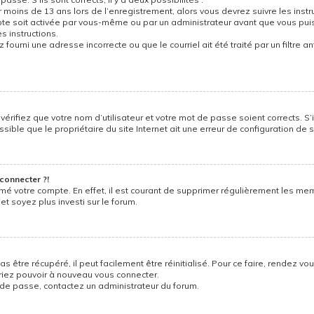
r moins de 13 ans lors de l’enregistrement, alors vous devrez suivre les instr
e soit activée par vous-même ou par un administrateur avant que vous puiss
s instructions.
 fourni une adresse incorrecte ou que le courriel ait été traité par un filtre a
vérifiez que votre nom d’utilisateur et votre mot de passe soient corrects. S’
ible que le propriétaire du site Internet ait une erreur de configuration de son
connecter ?!
imé votre compte. En effet, il est courant de supprimer régulièrement les me
et soyez plus investi sur le forum.
être récupéré, il peut facilement être réinitialisé. Pour ce faire, rendez vo
vriez pouvoir à nouveau vous connecter.
t de passe, contactez un administrateur du forum.