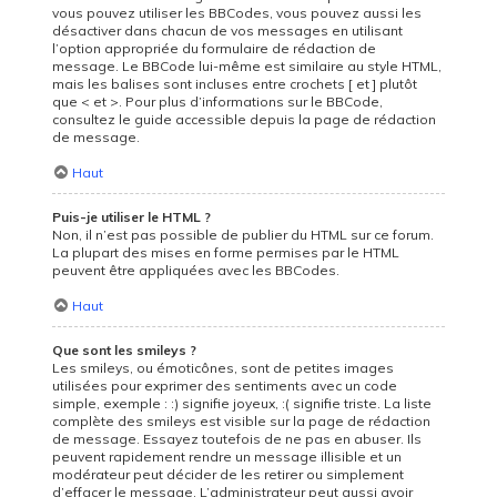
vous pouvez utiliser les BBCodes, vous pouvez aussi les
désactiver dans chacun de vos messages en utilisant
l’option appropriée du formulaire de rédaction de
message. Le BBCode lui-même est similaire au style HTML,
mais les balises sont incluses entre crochets [ et ] plutôt
que < et >. Pour plus d’informations sur le BBCode,
consultez le guide accessible depuis la page de rédaction
de message.
Haut
Puis-je utiliser le HTML ?
Non, il n’est pas possible de publier du HTML sur ce forum.
La plupart des mises en forme permises par le HTML
peuvent être appliquées avec les BBCodes.
Haut
Que sont les smileys ?
Les smileys, ou émoticônes, sont de petites images
utilisées pour exprimer des sentiments avec un code
simple, exemple : :) signifie joyeux, :( signifie triste. La liste
complète des smileys est visible sur la page de rédaction
de message. Essayez toutefois de ne pas en abuser. Ils
peuvent rapidement rendre un message illisible et un
modérateur peut décider de les retirer ou simplement
d’effacer le message. L’administrateur peut aussi avoir