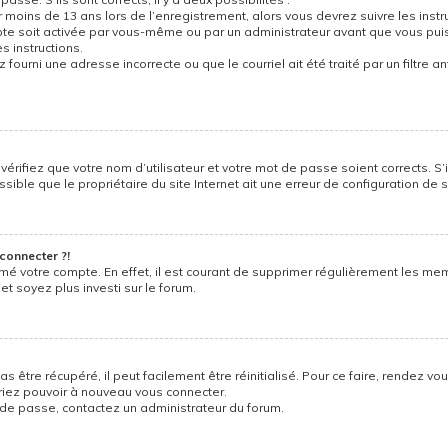
r moins de 13 ans lors de l’enregistrement, alors vous devrez suivre les instr
e soit activée par vous-même ou par un administrateur avant que vous puiss
s instructions.
 fourni une adresse incorrecte ou que le courriel ait été traité par un filtre a
vérifiez que votre nom d’utilisateur et votre mot de passe soient corrects. S’
ible que le propriétaire du site Internet ait une erreur de configuration de son
connecter ?!
imé votre compte. En effet, il est courant de supprimer régulièrement les me
et soyez plus investi sur le forum.
être récupéré, il peut facilement être réinitialisé. Pour ce faire, rendez vo
vriez pouvoir à nouveau vous connecter.
t de passe, contactez un administrateur du forum.