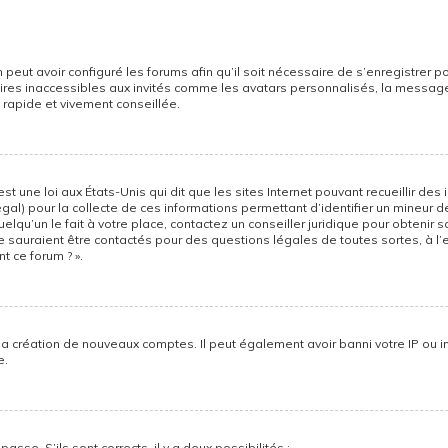
 peut avoir configuré les forums afin qu’il soit nécessaire de s’enregistrer 
res inaccessibles aux invités comme les avatars personnalisés, la messager
 rapide et vivement conseillée.
st une loi aux États-Unis qui dit que les sites Internet pouvant recueillir d
égal) pour la collecte de ces informations permettant d’identifier un mineur 
lqu’un le fait à votre place, contactez un conseiller juridique pour obtenir 
ne sauraient être contactés pour des questions légales de toutes sortes, à l
t ce forum ? ».
la création de nouveaux comptes. Il peut également avoir banni votre IP ou int
e.
asse. S’ils sont corrects, il y a deux possibilités :