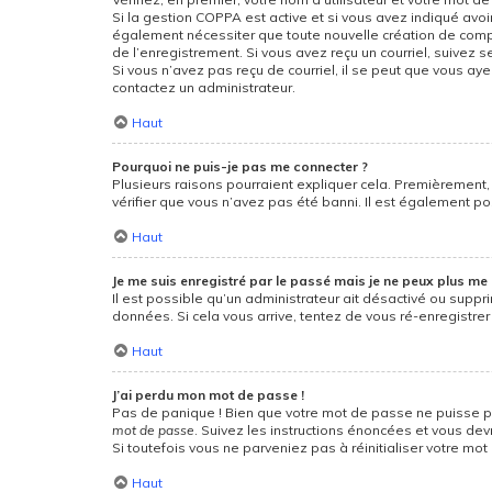
Si la gestion COPPA est active et si vous avez indiqué avoi
également nécessiter que toute nouvelle création de compt
de l’enregistrement. Si vous avez reçu un courriel, suivez se
Si vous n’avez pas reçu de courriel, il se peut que vous ayez
contactez un administrateur.
Haut
Pourquoi ne puis-je pas me connecter ?
Plusieurs raisons pourraient expliquer cela. Premièrement, 
vérifier que vous n’avez pas été banni. Il est également poss
Haut
Je me suis enregistré par le passé mais je ne peux plus me 
Il est possible qu’un administrateur ait désactivé ou suppr
données. Si cela vous arrive, tentez de vous ré-enregistrer 
Haut
J’ai perdu mon mot de passe !
Pas de panique ! Bien que votre mot de passe ne puisse pas 
mot de passe
. Suivez les instructions énoncées et vous de
Si toutefois vous ne parveniez pas à réinitialiser votre mo
Haut