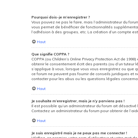
Pourquoi dois-je m’enregistrer ?
Vous pouvez ne pas le faire, mais l’administrateur du forum
vous permet de bénéficier de fonctionnalités supplémentai
l’adhésion à des groupes, etc. La création d’un compte est
Haut
Que signifie COPPA ?
COPPA (ou
Children’s Online Privacy Protection Act
de 1998) e
obtenir le consentement écrit des parents (ou d’un tuteur l
s’applique à vous, lorsque vous vous enregistrez ou que que
ce forum ne peuvent pas fournir de conseils juridiques et 
contacter pour les abus ou les questions légales concernan
Haut
Je souhaite m’enregistrer, mais je n’y parviens pas !
Il est possible qu’un administrateur du forum ait désactivé 
Contactez un administrateur du forum pour obtenir de l’aid
Haut
Je suis enregistré mais je ne peux pas me connecter !
Vérifiez, en premier, votre nom d’utilisateur et votre mot de p