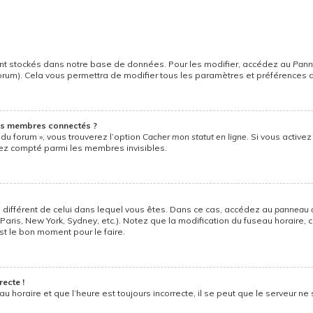
nt stockés dans notre base de données. Pour les modifier, accédez au
Panne
forum). Cela vous permettra de modifier tous les paramètres et préférences 
es membres connectés ?
 du forum », vous trouverez l’option
Cacher mon statut en ligne
. Si vous active
ez compté parmi les membres invisibles.
ire différent de celui dans lequel vous êtes. Dans ce cas, accédez au
panneau de
Paris, New York, Sydney, etc.). Notez que la modification du fuseau horaire
st le bon moment pour le faire.
recte !
u horaire et que l’heure est toujours incorrecte, il se peut que le serveur ne