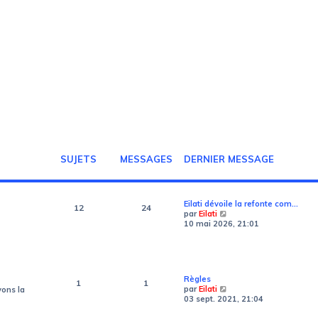
SUJETS
MESSAGES
DERNIER MESSAGE
Eilati dévoile la refonte com…
12
24
V
par
Eilati
o
10 mai 2026, 21:01
i
r
l
e
d
Règles
1
1
e
V
par
Eilati
yons la
r
o
03 sept. 2021, 21:04
n
i
i