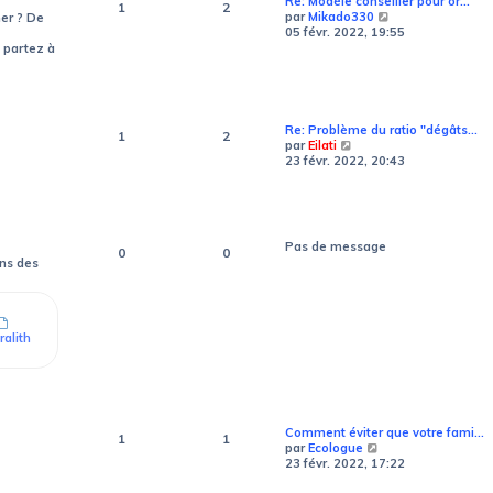
Re: Modèle conseiller pour or…
1
2
e
V
par
Mikado330
mer ? De
s
o
05 févr. 2022, 19:55
s
i
 partez à
a
r
g
l
e
e
d
e
Re: Problème du ratio "dégâts…
1
2
r
V
par
Eilati
n
o
23 févr. 2022, 20:43
i
i
e
r
r
l
m
e
e
d
Pas de message
s
0
0
e
s
ons des
r
a
n
g
i
e
e
r
ralith
m
e
s
s
a
g
Comment éviter que votre fami…
e
1
1
V
par
Ecologue
o
23 févr. 2022, 17:22
i