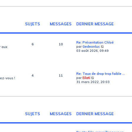
r
e
l
r
e
m
d
e
e
s
r
s
SUJETS
MESSAGES
DERNIER MESSAGE
n
a
i
g
e
e
r
m
Re: Présentation Chloé
6
10
e
V
par
Gedeonluc
r aux
s
o
03 août 2026, 09:49
s
i
a
r
g
l
e
e
d
Re: Taux de drop trop faible …
4
11
e
V
par
Eilati
mez-vous !
r
o
31 mars 2022, 20:03
n
i
i
r
e
l
r
e
m
d
e
e
s
r
s
SUJETS
MESSAGES
DERNIER MESSAGE
n
a
i
g
e
e
r
m