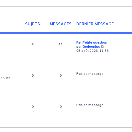
r
l
e
d
e
r
SUJETS
MESSAGES
DERNIER MESSAGE
n
i
e
r
m
Re: Petite question
4
11
e
V
par
Gedeonluc
s
o
05 août 2026, 11:38
s
i
a
r
g
l
e
e
d
Pas de message
0
0
e
aphiste,
r
n
i
e
r
m
e
Pas de message
0
0
s
s
a
g
e