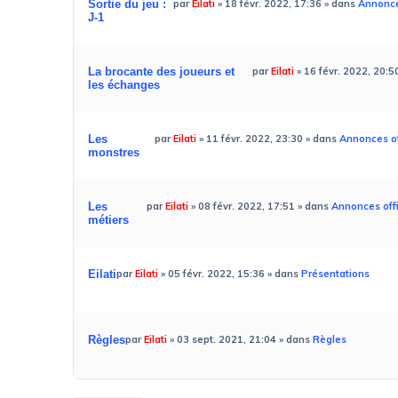
Sortie du jeu :
par
Eilati
»
18 févr. 2022, 17:36
» dans
Annonces
J-1
La brocante des joueurs et
par
Eilati
»
16 févr. 2022, 20:5
les échanges
Les
par
Eilati
»
11 févr. 2022, 23:30
» dans
Annonces of
monstres
Les
par
Eilati
»
08 févr. 2022, 17:51
» dans
Annonces offi
métiers
Eilati
par
Eilati
»
05 févr. 2022, 15:36
» dans
Présentations
Règles
par
Eilati
»
03 sept. 2021, 21:04
» dans
Règles