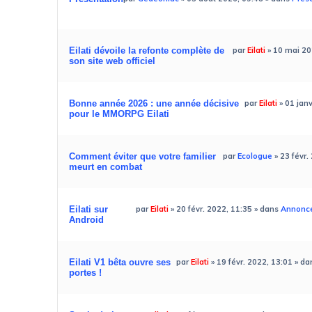
Eilati dévoile la refonte complète de
par
Eilati
»
10 mai 20
son site web officiel
Bonne année 2026 : une année décisive
par
Eilati
»
01 jan
pour le MMORPG Eilati
Comment éviter que votre familier
par
Ecologue
»
23 févr.
meurt en combat
Eilati sur
par
Eilati
»
20 févr. 2022, 11:35
» dans
Annonces
Android
Eilati V1 bêta ouvre ses
par
Eilati
»
19 févr. 2022, 13:01
» da
portes !