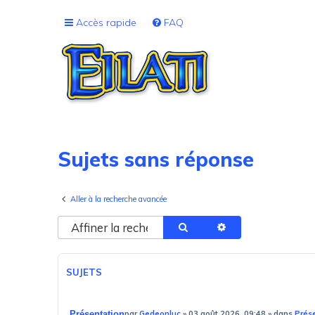
Accès rapide
FAQ
Sujets sans réponse
Aller à la recherche avancée
Rechercher
Recherche avancé
SUJETS
Présentation
par
Gedeonluc
»
03 août 2026, 09:48
» dans
Prés