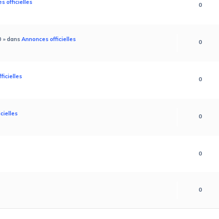
 officielles
0
0
» dans
Annonces officielles
0
ficielles
0
cielles
0
0
0