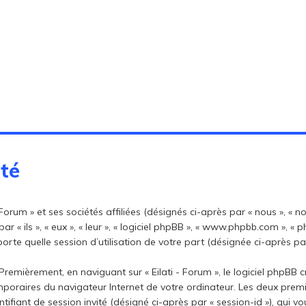
ité
orum » et ses sociétés affiliées (désignés ci-après par « nous », « notre
par « ils », « eux », « leur », « logiciel phpBB », « www.phpbb.com », «
rte quelle session d’utilisation de votre part (désignée ci-après par
remièrement, en naviguant sur « Eilati - Forum », le logiciel phpBB 
temporaires du navigateur Internet de votre ordinateur. Les deux prem
dentifiant de session invité (désigné ci-après par « session-id »), qui