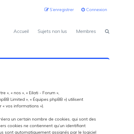
S’enregistrer
Connexion
Accueil
Sujets non lus
Membres
 », « nos », « Eilati - Forum »,
 phpBB Limited », « Équipes phpBB ») utilisent
 « vos informations »).
créera un certain nombre de cookies, qui sont des
iers cookies ne contiennent qu’un identifiant
 vous sont automatiquement assignés par le logiciel