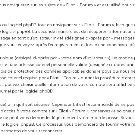
s naviguerez sur les sujets de « Eilati - Forum » et est utilisé pour 
u logiciel phpBB tout en naviguant sur « Eilati - Forum », bien que
e logiciel phpBB. La seconde manière est de récupérer l’information
ssage en tant qu’utilisateur invité (désignée ci-après par « messages in
que vous envoyez après l’enregistrement et lors d’une connexion (dés
ique (désigné ci-après par « votre nom d’utilisateur »), un mot de 
 et une adresse courriel personnelle valide (désignée ci-après par «
s lois de protection des données applicables dans le pays qui nous
se courriel requise par « Eilati - Forum » durant la procédure d’enreg
vous pouvez choisir quelle information de votre compte sera affichée 
rriel par le logiciel phpBB.
) afin qu’il soit sécurisé. Cependant, il est recommandé de ne pas 
 d’accès à votre compte sur « Eilati - Forum », conservez-le soigne
rtie ne peut vous demander légitimement votre mot de passe. Si vous 
 le logiciel phpBB. Ce processus vous demandera de fournir votre nom d
permettra de vous reconnecter.