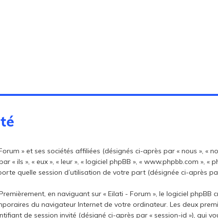
ité
orum » et ses sociétés affiliées (désignés ci-après par « nous », « notre
par « ils », « eux », « leur », « logiciel phpBB », « www.phpbb.com », «
rte quelle session d’utilisation de votre part (désignée ci-après par
remièrement, en naviguant sur « Eilati - Forum », le logiciel phpBB 
temporaires du navigateur Internet de votre ordinateur. Les deux prem
dentifiant de session invité (désigné ci-après par « session-id »), qui