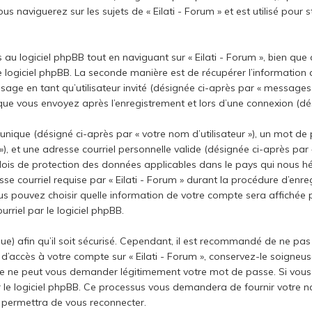
s naviguerez sur les sujets de « Eilati - Forum » et est utilisé pour 
u logiciel phpBB tout en naviguant sur « Eilati - Forum », bien que
e logiciel phpBB. La seconde manière est de récupérer l’information
ssage en tant qu’utilisateur invité (désignée ci-après par « messages in
que vous envoyez après l’enregistrement et lors d’une connexion (dés
ique (désigné ci-après par « votre nom d’utilisateur »), un mot de 
 et une adresse courriel personnelle valide (désignée ci-après par «
s lois de protection des données applicables dans le pays qui nous
se courriel requise par « Eilati - Forum » durant la procédure d’enreg
vous pouvez choisir quelle information de votre compte sera affichée 
rriel par le logiciel phpBB.
) afin qu’il soit sécurisé. Cependant, il est recommandé de ne pas 
 d’accès à votre compte sur « Eilati - Forum », conservez-le soigne
rtie ne peut vous demander légitimement votre mot de passe. Si vous 
 le logiciel phpBB. Ce processus vous demandera de fournir votre nom d
permettra de vous reconnecter.