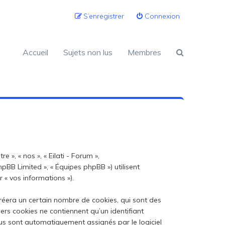
S’enregistrer
Connexion
Accueil
Sujets non lus
Membres
 », « nos », « Eilati - Forum »,
 phpBB Limited », « Équipes phpBB ») utilisent
 « vos informations »).
créera un certain nombre de cookies, qui sont des
iers cookies ne contiennent qu’un identifiant
 vous sont automatiquement assignés par le logiciel