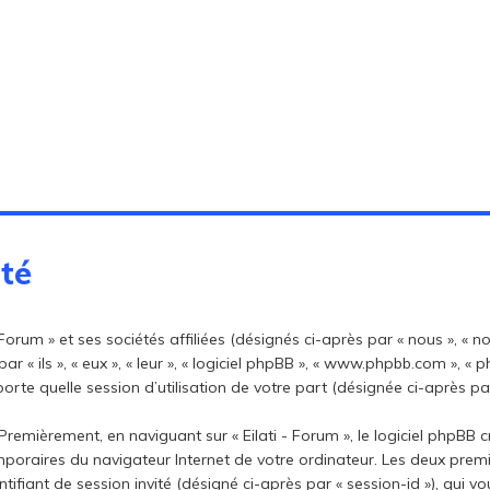
ité
orum » et ses sociétés affiliées (désignés ci-après par « nous », « notre
par « ils », « eux », « leur », « logiciel phpBB », « www.phpbb.com », «
rte quelle session d’utilisation de votre part (désignée ci-après par
remièrement, en naviguant sur « Eilati - Forum », le logiciel phpBB 
temporaires du navigateur Internet de votre ordinateur. Les deux prem
dentifiant de session invité (désigné ci-après par « session-id »), qui