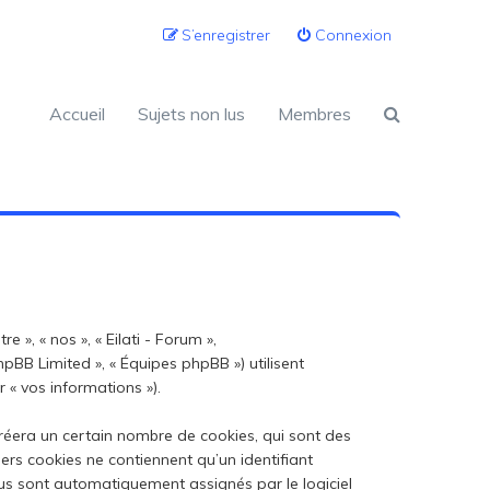
S’enregistrer
Connexion
Accueil
Sujets non lus
Membres
 », « nos », « Eilati - Forum »,
 phpBB Limited », « Équipes phpBB ») utilisent
 « vos informations »).
créera un certain nombre de cookies, qui sont des
iers cookies ne contiennent qu’un identifiant
 vous sont automatiquement assignés par le logiciel