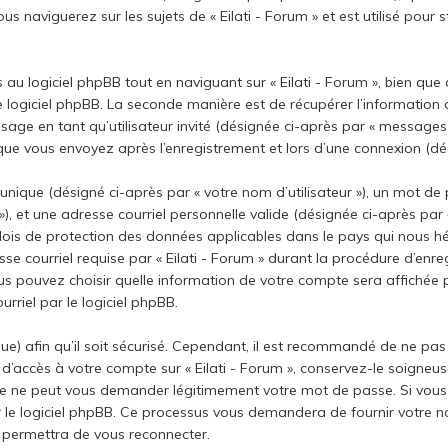
s naviguerez sur les sujets de « Eilati - Forum » et est utilisé pour 
u logiciel phpBB tout en naviguant sur « Eilati - Forum », bien que
e logiciel phpBB. La seconde manière est de récupérer l’information
ssage en tant qu’utilisateur invité (désignée ci-après par « messages in
que vous envoyez après l’enregistrement et lors d’une connexion (dés
ique (désigné ci-après par « votre nom d’utilisateur »), un mot de 
 et une adresse courriel personnelle valide (désignée ci-après par «
s lois de protection des données applicables dans le pays qui nous
se courriel requise par « Eilati - Forum » durant la procédure d’enreg
vous pouvez choisir quelle information de votre compte sera affichée 
rriel par le logiciel phpBB.
) afin qu’il soit sécurisé. Cependant, il est recommandé de ne pas 
 d’accès à votre compte sur « Eilati - Forum », conservez-le soigne
rtie ne peut vous demander légitimement votre mot de passe. Si vous 
 le logiciel phpBB. Ce processus vous demandera de fournir votre nom d
permettra de vous reconnecter.