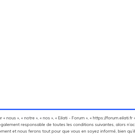
« nous », « notre », « nos », « Eilati - Forum », « https://forum.eilati
également responsable de toutes les conditions suivantes, alors n’acc
ent et nous ferons tout pour que vous en soyez informé, bien qu’il s