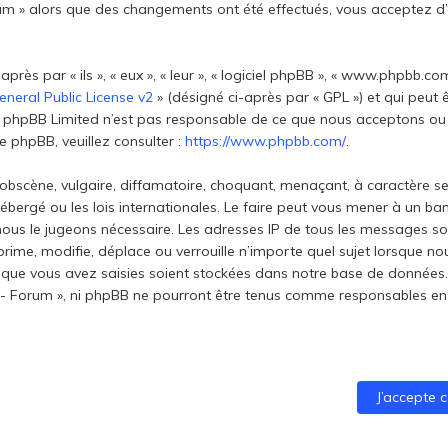
Forum » alors que des changements ont été effectués, vous acceptez 
s par « ils », « eux », « leur », « logiciel phpBB », « www.phpbb.com
neral Public License v2
» (désigné ci-après par « GPL ») et qui peut
net. phpBB Limited n’est pas responsable de ce que nous acceptons
 phpBB, veuillez consulter :
https://www.phpbb.com/
.
obscène, vulgaire, diffamatoire, choquant, menaçant, à caractère se
t hébergé ou les lois internationales. Le faire peut vous mener à un
si nous le jugeons nécessaire. Les adresses IP de tous les messages 
prime, modifie, déplace ou verrouille n’importe quel sujet lorsque n
que vous avez saisies soient stockées dans notre base de données. 
ti - Forum », ni phpBB ne pourront être tenus comme responsables en