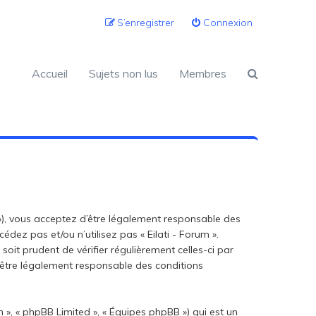
S’enregistrer
Connexion
Accueil
Sujets non lus
Membres
.fr »), vous acceptez d’être légalement responsable des
édez pas et/ou n’utilisez pas « Eilati - Forum ».
oit prudent de vérifier régulièrement celles-ci par
d’être légalement responsable des conditions
 », « phpBB Limited », « Équipes phpBB ») qui est un