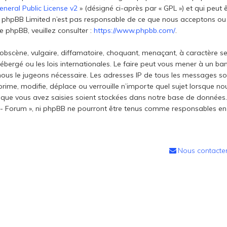
neral Public License v2
» (désigné ci-après par « GPL ») et qui peut
net. phpBB Limited n’est pas responsable de ce que nous acceptons
 phpBB, veuillez consulter :
https://www.phpbb.com/
.
obscène, vulgaire, diffamatoire, choquant, menaçant, à caractère se
t hébergé ou les lois internationales. Le faire peut vous mener à un
si nous le jugeons nécessaire. Les adresses IP de tous les messages 
prime, modifie, déplace ou verrouille n’importe quel sujet lorsque n
que vous avez saisies soient stockées dans notre base de données. 
ti - Forum », ni phpBB ne pourront être tenus comme responsables en
Nous contacte