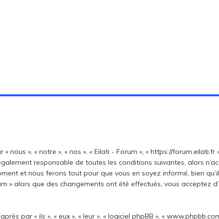
« nous », « notre », « nos », « Eilati - Forum », « https://forum.eilati
également responsable de toutes les conditions suivantes, alors n’acc
ent et nous ferons tout pour que vous en soyez informé, bien qu’il s
Forum » alors que des changements ont été effectués, vous acceptez 
s par « ils », « eux », « leur », « logiciel phpBB », « www.phpbb.com