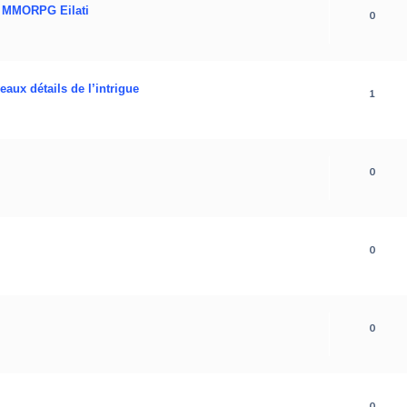
e MMORPG Eilati
0
eaux détails de l’intrigue
1
0
0
0
0