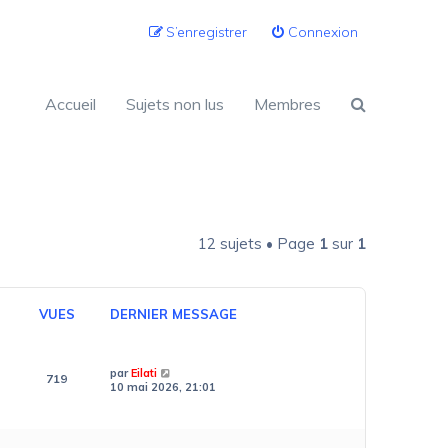
S’enregistrer
Connexion
Accueil
Sujets non lus
Membres
12 sujets • Page
1
sur
1
VUES
DERNIER MESSAGE
par
Eilati
719
10 mai 2026, 21:01