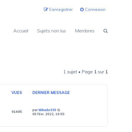
S’enregistrer
Connexion
Accueil
Sujets non lus
Membres
1 sujet • Page
1
sur
1
VUES
DERNIER MESSAGE
par
Mikado330
91405
05 févr. 2022, 19:55