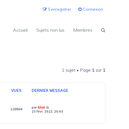
S’enregistrer
Connexion
Accueil
Sujets non lus
Membres
1 sujet • Page
1
sur
1
VUES
DERNIER MESSAGE
par
Eilati
128904
23 févr. 2022, 20:43