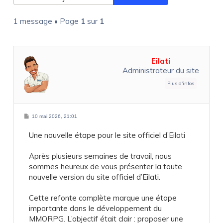
1 message • Page
1
sur
1
Eilati
Administrateur du site
M
10 mai 2026, 21:01
e
s
Une nouvelle étape pour le site officiel d’Eilati
s
a
g
e
Après plusieurs semaines de travail, nous
sommes heureux de vous présenter la toute
nouvelle version du site officiel d’Eilati.
Cette refonte complète marque une étape
importante dans le développement du
MMORPG. L’objectif était clair : proposer une